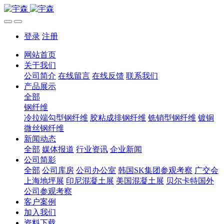
登录
注册
网站首页
关于我们
公司简介
在线留言
在线反馈
联系我们
产品展示
全部
钢纤维
冷拉端勾型钢纤维
胶粘成排钢纤维
铣销型钢纤维
镀铜
微丝钢纤维
新闻动态
全部
媒体报道
行业资讯
企业新闻
公司简影
全部
公司库房
公司办公室
韩国SK集团参观考察
广交会
上海地坪展
印尼混凝土展
美国混凝土展
贝尔卡特国外
公司参观考察
客户案例
加入我们
资料下载