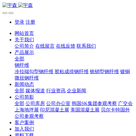
登录
注册
网站首页
关于我们
公司简介
在线留言
在线反馈
联系我们
产品展示
全部
钢纤维
冷拉端勾型钢纤维
胶粘成排钢纤维
铣销型钢纤维
镀铜
微丝钢纤维
新闻动态
全部
媒体报道
行业资讯
企业新闻
公司简影
全部
公司库房
公司办公室
韩国SK集团参观考察
广交会
上海地坪展
印尼混凝土展
美国混凝土展
贝尔卡特国外
公司参观考察
客户案例
加入我们
资料下载